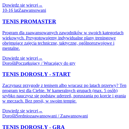
Dowiedz się więcej
→
10-16 lat
Zaawansowani
TENIS PROMASTER
Program dla zaawansowanych zawodników w swoich kategoriach
wiekowych. Przygotowujemy indywidualne plany treningowe
obejmujące zajęcia techniczne, taktyczne, ogólnorozwojowe i
mentalne.
Dowiedz się więcej
→
Dorośli
Początkujący / Wracający do gry
TENIS DOROSŁY - START
Zaczynasz przygodę z tenisem albo wracasz po latach przerwy? Ten
program jest dla Ciebie. W kameralnych grupach (max. 5 osób)
szybko nauczysz się podstaw uderzeń, poruszania po korcie i grania
w meczach. Bez presji, w swoim tempie.
Dowiedz się więcej
→
Dorośli
Średniozaawansowani / Zaawansowani
TENIS DOROSŁY - GRA