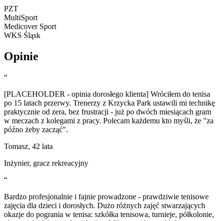
PZT
MultiSport
Medicover Sport
WKS Śląsk
Opinie
“
[PLACEHOLDER - opinia dorosłego klienta] Wróciłem do tenisa
po 15 latach przerwy. Trenerzy z Krzycka Park ustawili mi technikę
praktycznie od zera, bez frustracji - już po dwóch miesiącach gram
w meczach z kolegami z pracy. Polecam każdemu kto myśli, że "za
późno żeby zacząć".
Tomasz, 42 lata
Inżynier, gracz rekreacyjny
“
Bardzo profesjonalnie i fajnie prowadzone - prawdziwie tenisowe
zajęcia dla dzieci i dorosłych. Dużo różnych zajęć stwarzających
okazje do pogrania w tenisa: szkółka tenisowa, turnieje, półkolonie,