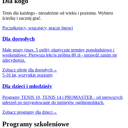
Dla kogo
Tenis dla każdego - niezależnie od wieku i poziomu. Wybierz
ścieżkę i zacznij grać.
Początkujący, wracający, gracze ligowi
Dla dorosłych
Małe grupy (max. 5 osób), elastyczne terminy popołudniowe i
weekendowe. Pierwsza lekcja próbna 80 zł - sprawdź zanim się
zdecydujesz.
Zobacz ofertę dla dorosłych
→
5-16 lat, wszystkie poziomy
Dla dzieci i młodzieży
Programy TENIS 10, TENIS 14 i PROMASTER - od pierwszych
uderzeń po przygotowanie do turniejów ogólnopolskich.
Zobacz programy dla dzieci
→
Programy szkoleniowe