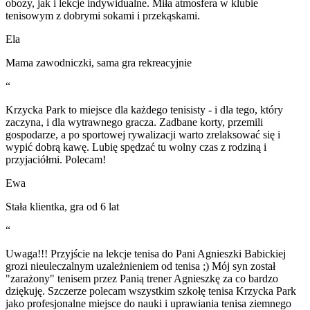
obozy, jak i lekcje indywidualne. Miła atmosfera w klubie
tenisowym z dobrymi sokami i przekąskami.
Ela
Mama zawodniczki, sama gra rekreacyjnie
“
Krzycka Park to miejsce dla każdego tenisisty - i dla tego, który
zaczyna, i dla wytrawnego gracza. Zadbane korty, przemili
gospodarze, a po sportowej rywalizacji warto zrelaksować się i
wypić dobrą kawę. Lubię spędzać tu wolny czas z rodziną i
przyjaciółmi. Polecam!
Ewa
Stała klientka, gra od 6 lat
“
Uwaga!!! Przyjście na lekcje tenisa do Pani Agnieszki Babickiej
grozi nieuleczalnym uzależnieniem od tenisa ;) Mój syn został
"zarażony" tenisem przez Panią trener Agnieszkę za co bardzo
dziękuję. Szczerze polecam wszystkim szkołę tenisa Krzycka Park
jako profesjonalne miejsce do nauki i uprawiania tenisa ziemnego