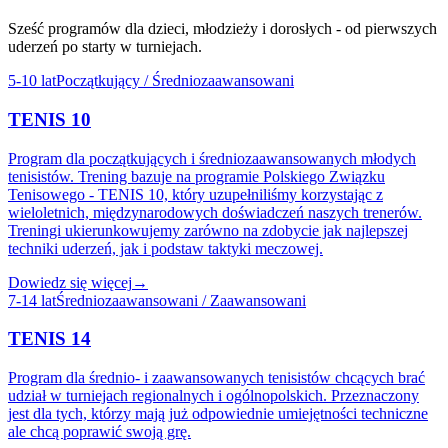
Sześć programów dla dzieci, młodzieży i dorosłych - od pierwszych
uderzeń po starty w turniejach.
5-10 lat
Początkujący / Średniozaawansowani
TENIS 10
Program dla początkujących i średniozaawansowanych młodych
tenisistów. Trening bazuje na programie Polskiego Związku
Tenisowego - TENIS 10, który uzupełniliśmy korzystając z
wieloletnich, międzynarodowych doświadczeń naszych trenerów.
Treningi ukierunkowujemy zarówno na zdobycie jak najlepszej
techniki uderzeń, jak i podstaw taktyki meczowej.
Dowiedz się więcej
→
7-14 lat
Średniozaawansowani / Zaawansowani
TENIS 14
Program dla średnio- i zaawansowanych tenisistów chcących brać
udział w turniejach regionalnych i ogólnopolskich. Przeznaczony
jest dla tych, którzy mają już odpowiednie umiejętności techniczne
ale chcą poprawić swoją grę.