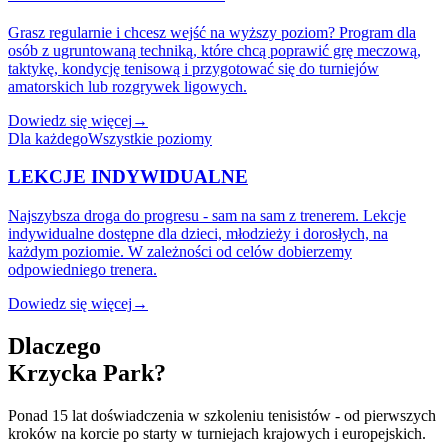
Grasz regularnie i chcesz wejść na wyższy poziom? Program dla
osób z ugruntowaną techniką, które chcą poprawić grę meczową,
taktykę, kondycję tenisową i przygotować się do turniejów
amatorskich lub rozgrywek ligowych.
Dowiedz się więcej
→
Dla każdego
Wszystkie poziomy
LEKCJE INDYWIDUALNE
Najszybsza droga do progresu - sam na sam z trenerem. Lekcje
indywidualne dostępne dla dzieci, młodzieży i dorosłych, na
każdym poziomie. W zależności od celów dobierzemy
odpowiedniego trenera.
Dowiedz się więcej
→
Dlaczego
Krzycka Park?
Ponad 15 lat doświadczenia w szkoleniu tenisistów - od pierwszych
kroków na korcie po starty w turniejach krajowych i europejskich.