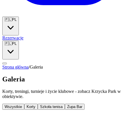
🇵🇱
PL
Rezerwacje
🇵🇱
PL
Strona główna
/
Galeria
Galeria
Korty, treningi, turnieje i życie klubowe - zobacz Krzycka Park w
obiektywie.
Wszystkie
Korty
Szkoła tenisa
Zupa Bar