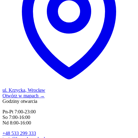
ul. Krzycka
,
Wrocław
Otwórz w mapach
→
Godziny otwarcia
Pn-Pt
7:00
-
23:00
So
7:00
-
16:00
Nd
8:00
-
16:00
+48 533 299 333